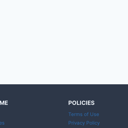
 ME
POLICIES
Terms of Use
es
Privacy Policy