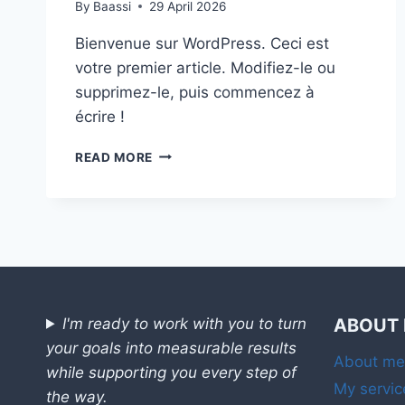
By
Baassi
29 April 2026
Bienvenue sur WordPress. Ceci est
votre premier article. Modifiez-le ou
supprimez-le, puis commencez à
écrire !
BONJOUR
READ MORE
TOUT
LE
MONDE !
I'm ready to work with you to turn
ABOUT
your goals into measurable results
About me
while supporting you every step of
My servic
the way.