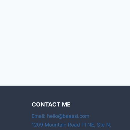
CONTACT ME
Email: hello@baassi.com
1209 Mountain Road Pl NE, Ste N,